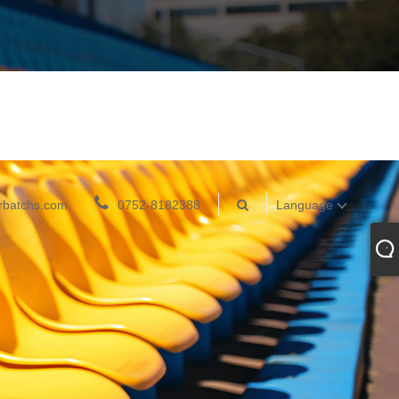
rbatchs.com
0752-8182388
Language