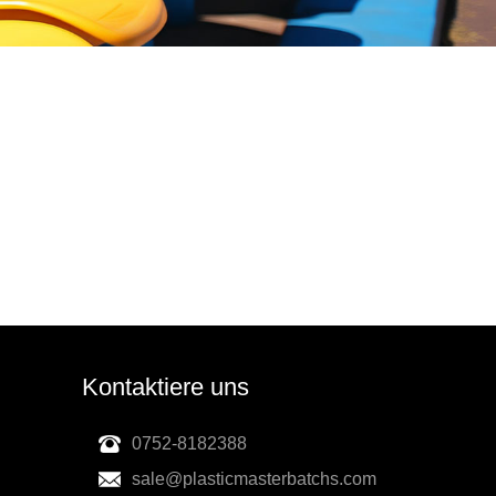
Kontaktiere uns
0752-8182388
sale@plasticmasterbatchs.com